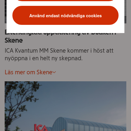
Använd endast nödvändiga cookies
Efterlängtad uppdatering av butiken i
Skene
ICA Kvantum MM Skene kommer i höst att
nyöppna i en helt ny skepnad.
Läs mer om Skene