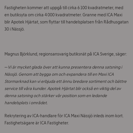
Om ICA Fastigheter
Fastigheten
kommer att uppgå till cirka 6 100 kvadratmeter
, med
en butiksyta om cirka 4 000 kvadratmeter.
Granne med ICA Maxi
Kontakt
blir
Apotek Hjärtat,
som flyttar
till handelsplatsen
från
Rådhusgatan
30
i Nässjö.
Jobba hos oss
Vad
Magnus Björklund,
regionsansvarig
butiksnät på ICA Sverige, säger:
söker
du?
—
Vi är mycket glada över att kunna presentera denna satsning i
Nässjö. Genom att bygga om och expandera till en Maxi ICA
Stormarknad kan vi erbjuda ett ännu bredare sortiment och bättre
service till våra kunder. Apotek Hjärtat blir också en viktig del av
denna satsning och stärker vår position som en ledande
handelsplats i området.
Rekrytering av ICA-handlare för ICA Maxi Nässjö inleds inom kort.
Fastighetsägare är ICA Fastigheter.