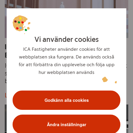
Vi använder cookies
ICA Fastigheter utvecklar ny ICA Nära i
ICA Fastigheter använder cookies för att
Björlanda Ängar
webbplatsen ska fungera. De används också
för att förbättra din upplevelse och följa upp
ICA Fastigheter utvecklar en ny ICA Nära-butik
hur webbplatsen används
som del i 3-D fastighetet med ovanliggande
bostäder.
Läs mer om Björlanda
Godkänn alla cookies
Ändra inställningar