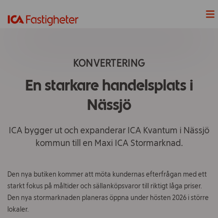
Nyheter
KONVERTERING
Våra Projekt
En starkare handelsplats i
Våra fastigheter
Nässjö
Lediga Lokaler
ICA bygger ut och expanderar ICA Kvantum i Nässjö
kommun till en Maxi ICA Stormarknad.
Hållbarhet
Våra handelsplatser
Den nya butiken kommer att möta kundernas efterfrågan med ett
starkt fokus på måltider och sällanköpsvaror till riktigt låga priser
.
ICAs fyra butiksformat
D
en
nya stormarknaden
planeras öppna under
hösten
2026 i större
lokaler.