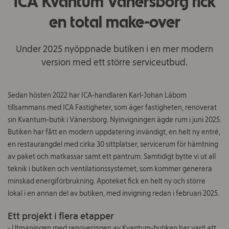
ICA Kvantum Vänersborg fick
Om ICA Fastigheter
en total make-over
Kontakt
Under 2025 nyöppnade butiken i en mer modern
Jobba hos oss
version med ett större serviceutbud.
Vad
Sedan hösten 2022 har ICA-handlaren
Karl-Johan Läbom
söker
tillsammans med ICA Fastigheter, som äger fastigheten, renoverat
du?
sin Kvantum-butik i Vänersborg. Nyinvigningen ägde rum i juni 2025.
Butiken har fått en modern uppdatering invändigt, en helt ny entré,
en restaurangdel med cirka 30 sittplatser, servicerum för hämtning
av paket och matkassar samt ett pantrum. Samtidigt bytte vi ut all
teknik i butiken och ventilationssystemet, som kommer generera
minskad energiförbrukning. Apoteket fick en helt ny och större
lokal i en annan del av butiken, med invigning redan i februari 2025.
Ett projekt i flera etapper
- Utmaningen med renoveringen av Kvantum-butiken har varit att