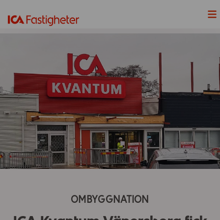
Nyheter
Våra Projekt
Våra fastigheter
Lediga Lokaler
Hållbarhet
Våra handelsplatser
OMBYGGNATION
ICAs fyra butiksformat