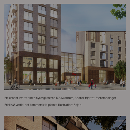
Ett urbant kvarter med hyresgästerna ICA Kvantum, Apotek Hjärtat, Systembolaget,
Friskis&Svettis i det kommersiella planet. Illustration: Fojab