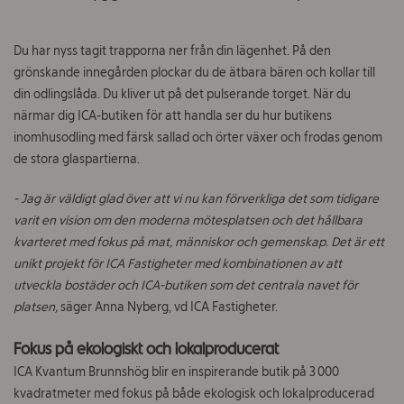
Om ICA Fastigheter
Du har nyss tagit trapporna ner från din lägenhet. På den
Kontakt
grönskande innegården plockar du de ätbara bären och kollar till
din odlingslåda. Du kliver ut på det pulserande torget. När du
Jobba hos oss
närmar dig ICA-butiken för att handla ser du hur butikens
inomhusodling med färsk sallad och örter växer och frodas genom
Vad
de stora glaspartierna.
söker
du?
- Jag är väldigt glad över att vi nu kan förverkliga det som tidigare
varit en vision om den moderna mötesplatsen och det hållbara
kvarteret med fokus på mat, människor och gemenskap. Det är ett
unikt projekt för ICA Fastigheter med kombinationen av att
utveckla bostäder och ICA-butiken som det centrala navet för
platsen,
säger Anna Nyberg, vd ICA Fastigheter.
Fokus på ekologiskt och lokalproducerat
ICA Kvantum Brunnshög blir en inspirerande butik på 3 000
kvadratmeter med fokus på både ekologisk och lokalproducerad