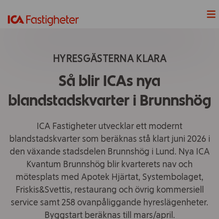
Nyheter
HYRESGÄSTERNA KLARA
Våra Projekt
Så blir ICAs nya
Våra fastigheter
blandstadskvarter i Brunnshög
Lediga Lokaler
ICA Fastigheter utvecklar ett modernt
blandstadskvarter som beräknas stå klart juni 2026 i
Hållbarhet
den växande stadsdelen Brunnshög i Lund. Nya ICA
Kvantum Brunnshög blir kvarterets nav och
Våra handelsplatser
mötesplats med Apotek Hjärtat, Systembolaget,
Friskis&Svettis, restaurang och övrig kommersiell
ICAs fyra butiksformat
service samt 258 ovanpåliggande hyreslägenheter.
Byggstart beräknas till mars/april.