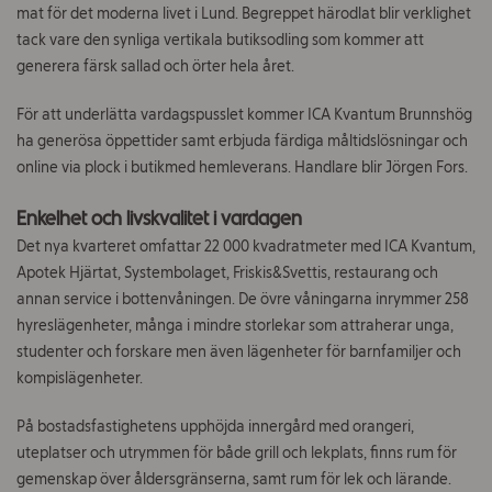
mat för det moderna livet i Lund. Begreppet härodlat blir verklighet
tack vare den synliga vertikala butiksodling som kommer att
generera färsk sallad och örter hela året.
För att underlätta vardagspusslet kommer ICA Kvantum Brunnshög
ha generösa öppettider samt erbjuda färdiga måltidslösningar och
online via plock i butikmed hemleverans. Handlare blir Jörgen Fors.
Enkelhet och livskvalitet i vardagen
Det nya kvarteret omfattar 22 000 kvadratmeter med ICA Kvantum,
Apotek Hjärtat, Systembolaget, Friskis&Svettis, restaurang och
annan service i bottenvåningen. De övre våningarna inrymmer 258
hyreslägenheter, många i mindre storlekar som attraherar unga,
studenter och forskare men även lägenheter för barnfamiljer och
kompislägenheter.
På bostadsfastighetens upphöjda innergård med orangeri,
uteplatser och utrymmen för både grill och lekplats, finns rum för
gemenskap över åldersgränserna, samt rum för lek och lärande.