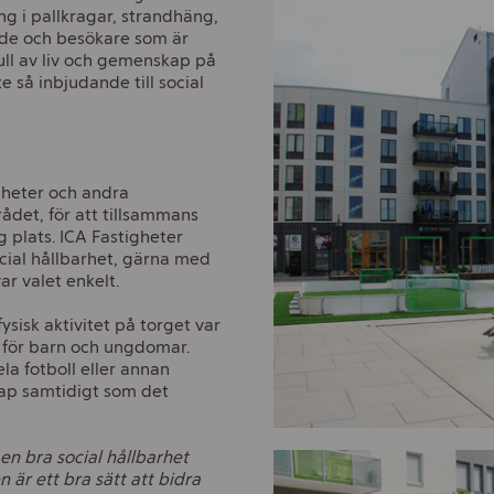
g i pallkragar, strandhäng,
nde och besökare som är
full av liv och gemenskap på
e så inbjudande till social
gheter och andra
ådet, för att tillsammans
g plats. ICA Fastigheter
ocial hållbarhet, gärna med
ar valet enkelt.
sisk aktivitet på torget var
n för barn och ungdomar.
la fotboll eller annan
kap samtidigt som det
 en bra social hållbarhet
 är ett bra sätt att bidra