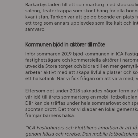
Barkarbystaden till ett sommartorg med stadsodlin
salong, teatertrappa som skönt häng för alla boe
kvar i stan. Tanken var att ge de boende en plats 
ett torg som annars upplevdes som lite kalt och int
samvaro.
Kommunen bjöd in aktörer till möte
Inför sommaren 2019 bjöd kommunen in ICA Fasti
fastighetsägare och kommersiella aktörer i näromr
utveckla Stora torget och bidra till en mer gemytli
arbetar aktivt med att skapa livfulla platser och s
ett hälsotänk. När vi fick frågan om att vara med, v
Eftersom det under 2018 saknades någon form av fy
vår idé till årets sommartorg en mobil fotbollspla
Där kan de träffas under hela sommarlovet och spe
spontanidrott. Det tror vi skapar en lokal gemens
främjar barnens hälsa.
”ICA Fastigheters och Flottiljens ambition är att få
genom hälsa och rörelse. Den mobila fotbollsplanen