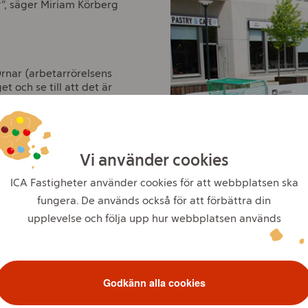
"
, säger Miriam Körberg
nar (arbetarrörelsens
 och se till att det är
mer finnas på torget under
ndra evenemang framöver
Vi använder cookies
ICA Fastigheter använder cookies för att webbplatsen ska
fungera. De används också för att förbättra din
upplevelse och följa upp hur webbplatsen används
Godkänn alla cookies