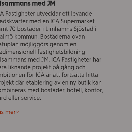
illsammans med JM
CA Fastigheter utvecklar ett levande
tadskvarter med en ICA Supermarket
amt 70 bostäder i Limhamns Sjöstad i
almö kommun. Bostäderna ovan
atuplan möjliggörs genom en
redimensionell fastighetsbildning
illsammans med JM. ICA Fastigheter har
lera liknande projekt på gång och
mbitionen för ICA är att fortsätta hitta
rojekt där etablering av en ny butik kan
ombineras med bostäder, hotell, kontor,
rd eller service.
äs mer