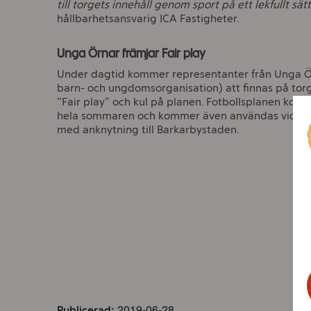
till torgets innehåll genom sport på ett lekfullt sätt
hållbarhetsansvarig ICA Fastigheter.
Unga Örnar främjar Fair play
Under dagtid kommer representanter från Unga Ör
barn- och ungdomsorganisation) att finnas på torget
”Fair play” och kul på planen. Fotbollsplanen kom
hela sommaren och kommer även användas vid a
med anknytning till Barkarbystaden.
2019-06-28
Publicerad: