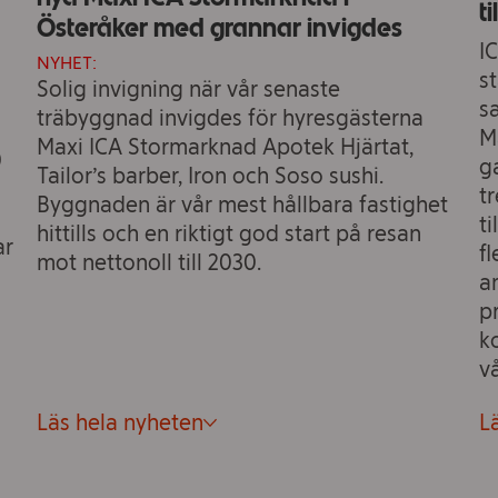
t
Österåker med grannar invigdes
I
NYHET:
s
Solig invigning när vår senaste
s
träbyggnad invigdes för hyresgästerna
M
Maxi ICA Stormarknad Apotek Hjärtat,
0
g
Tailor’s barber, Iron och Soso sushi.
t
Byggnaden är vår mest hållbara fastighet
t
hittills och en riktigt god start på resan
ar
f
mot nettonoll till 2030.
a
p
k
vå
Läs hela nyheten
L