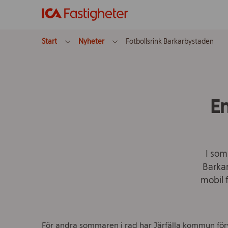
Start
Nyheter
Fotbollsrink Barkarbystaden
En
I som
Barkar
mobil f
För andra sommaren i rad har Järfälla kommun förv