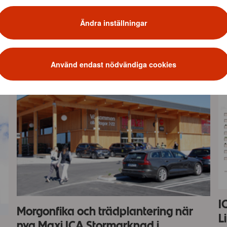
Ändra inställningar
Använd endast nödvändiga cookies
I
Morgonfika och trädplantering när
L
nya Maxi ICA Stormarknad i