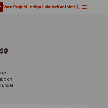
r
Våra Projekt
Lediga Lokaler
Kontakt
lse
rget i
 upp en
ig under