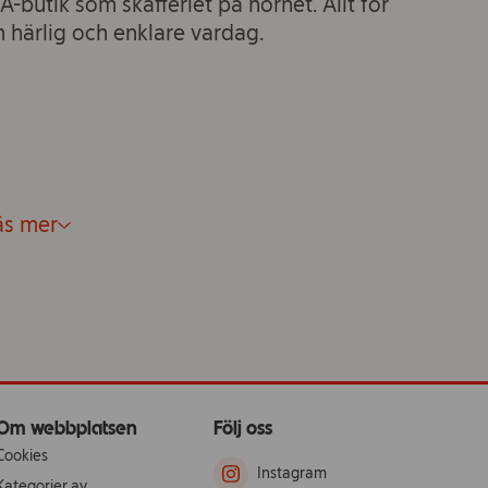
CA-butik som skafferiet på hörnet. Allt för
n härlig och enklare vardag.
äs mer
Om webbplatsen
Följ oss
Cookies
Instagram
Kategorier av