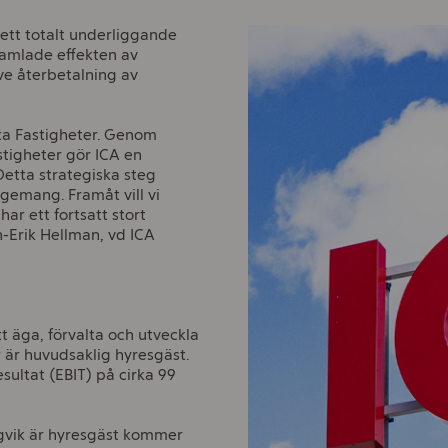
ett totalt underliggande
samlade effekten av
ve återbetalning av
cta Fastigheter. Genom
stigheter gör ICA en
etta strategiska steg
agemang. Framåt vill vi
har ett fortsatt stort
n-Erik Hellman, vd ICA
 äga, förvalta och utveckla
 är huvudsaklig hyresgäst.
sultat (EBIT) på cirka 99
gvik är hyresgäst kommer