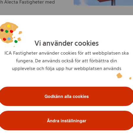
ch Alecta Fastigheter med
2 52, e-post: press@ica.se
Vi använder cookies
 detaljhandelsföretag med
ige som i huvudsak driver
ICA Fastigheter använder cookies för att webbplatsen ska
valtar fastigheter, ICA
fungera. De används också för att förbättra din
äkring och Apotek Hjärtat
e 2024 cirka 135 miljarder
upplevelse och följa upp hur webbplatsen används
Godkänn alla cookies
Ändra inställningar