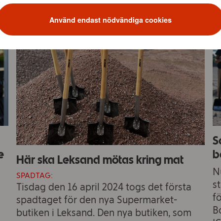
Använd endast nödvändiga cookies
S
e
b
Här ska Leksand mötas kring mat
N
SPADTAG:
s
Tisdag den 16 april 2024 togs det första
f
spadtaget för den nya Supermarket-
B
butiken i Leksand. Den nya butiken, som