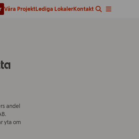
r
Våra Projekt
Lediga Lokaler
Kontakt
cta
ers andel
AB.
ar yta om