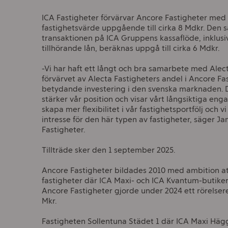
ICA Fastigheter förvärvar Ancore Fastigheter med 
fastighetsvärde uppgående till cirka 8 Mdkr. Den 
transaktionen på ICA Gruppens kassaflöde, inklusi
tillhörande lån, beräknas uppgå till cirka 6 Mdkr.
-Vi har haft ett långt och bra samarbete med Ale
förvärvet av Alecta Fastigheters andel i Ancore Fa
betydande investering i den svenska marknaden. D
stärker vår position och visar vårt långsiktiga eng
skapa mer flexibilitet i vår fastighetsportfölj och vi 
intresse för den här typen av fastigheter, säger Ja
Fastigheter.
Tillträde sker den 1 september 2025.
Ancore Fastigheter bildades 2010 med ambition att
fastigheter där ICA Maxi- och ICA Kvantum-butiker
Ancore Fastigheter gjorde under 2024 ett rörelsere
Mkr.
Fastigheten Sollentuna Städet 1 där ICA Maxi Häg