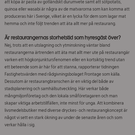
att köpa är pasta av gotländskt durumvete samt att sötpotatis,
quinoa eller wasabi är några av de matvarorna som kan komma att
produceras här i Sverige, vilket är en lycka för dem som lagar mat
hemma och inte följt trenden att äta allt mer på restaurang.
Är restaurangernas storhetstid som hyresgäst över?
Nej, trots att en utslagning och ytminskning väntar bland
restaurangerna ärtrenden att äta mat allt mer ute på restaurangär
varken ett högkonjunktursfenomen eller en kortsiktig trend utan
ett beteende som är här för att stanna, rapporterar tidningen
Fastighetsvärden med rådgivningsbolaget Frontage som källa.
Dessutom är restaurangbranschen är en viktig del både av
stadsplanering och samhälls­utveckling. Här verkar både
mångmiljonföretag och den lokala småföretagaren och man
skapar viktiga arbetstillfällen, inte minst för unga. Att kombinera
livsmedelsbutiker med diverse dryckes- och restaurangkoncept är
något vi sett en stark ökning av under de senaste åren och som
verkar hålla i sig.