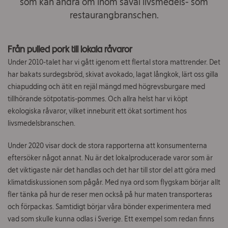
som kan ändra om inom såväl livsmedels- som
Om ICA Fastigheter
restaurangbranschen.
Kontakt
Från pulled pork till lokala råvaror
Jobba hos oss
Under 2010-talet har vi gått igenom ett flertal stora mattrender. Det
har bakats surdegsbröd, skivat avokado, lagat långkok, lärt oss gilla
Vad
chiapudding och ätit en rejäl mängd med högrevsburgare med
söker
tillhörande sötpotatis-pommes. Och allra helst har vi köpt
du?
ekologiska råvaror, vilket inneburit ett ökat sortiment hos
livsmedelsbranschen.
Under 2020 visar dock de stora rapporterna att konsumenterna
eftersöker något annat. Nu är det lokalproducerade varor som är
det viktigaste när det handlas och det har till stor del att göra med
klimatdiskussionen som pågår. Med nya ord som flygskam börjar allt
fler tänka på hur de reser men också på hur maten transporteras
och förpackas. Samtidigt börjar våra bönder experimentera med
vad som skulle kunna odlas i Sverige. Ett exempel som redan finns