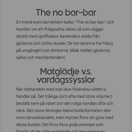
The no bar–bar
En trend inom barvärlden kallas ”The no bar-bar”, och
handlar om att ifrågasätta olater så som väggar
täckta med spritflaskor, bartenders skilda från
gästerna och trötta ritualer. De här barerna har fokus
på umgänget runt drinkarna, både mellan gästerna
själva och med bartendern.
Matglädje v.s.
vardagssysslor
När näthandeln med mat ökar förändras sättet vi
handlar på. Det tråkiga (och ofta med stora volymer)
beställs hem på nätet och det roliga handlas ofta och
nära. Den stora ökningen bland butiksformaten sker
inom servicehandeln, men mycket finns att göra med
dessa butiker. Det finns flera goda exempel som
förstår att de säljer matglädje och inte enbart en