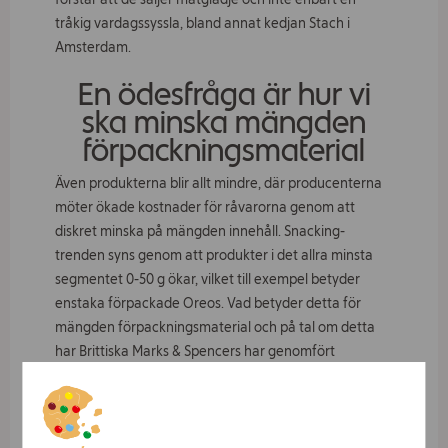
tråkig vardagssyssla, bland annat kedjan Stach i
Amsterdam.
En ödesfråga är hur vi
ska minska mängden
förpackningsmaterial
Även produkterna blir allt mindre, där producenterna
möter ökade kostnader för råvarorna genom att
diskret minska på mängden innehåll. Snacking-
trenden syns genom att produkter i det allra minsta
segmentet 0-50 g ökar, vilket till exempel betyder
enstaka förpackade Oreos. Vad betyder detta för
mängden förpackningsmaterial och på tal om detta
har Brittiska Marks & Spencers har genomfört
projektet ”Thin Air” där de minskat mängden luft i
snacksförpackningarna och därmed produktens
storlek, vilket resulterat i 37 % mindre mängd
förpackningsmaterial. Under förra året blev vi varse