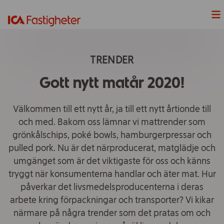
Nyheter
TRENDER
Våra Projekt
Gott nytt matår 2020!
Våra fastigheter
Välkommen till ett nytt år, ja till ett nytt årtionde till
och med. Bakom oss lämnar vi mattrender som
Lediga Lokaler
grönkålschips, poké bowls, hamburgerpressar och
pulled pork. Nu är det närproducerat, matglädje och
Hållbarhet
umgänget som är det viktigaste för oss och känns
tryggt när konsumenterna handlar och äter mat. Hur
Våra handelsplatser
påverkar det livsmedelsproducenterna i deras
arbete kring förpackningar och transporter? Vi kikar
ICAs fyra butiksformat
närmare på några trender som det pratas om och