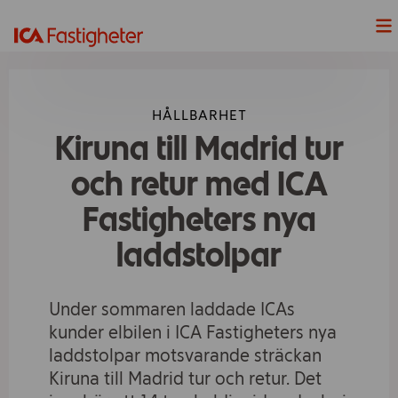
Nyheter
HÅLLBARHET
Våra Projekt
Kiruna till Madrid tur
Våra fastigheter
och retur med ICA
Fastigheters nya
Lediga Lokaler
laddstolpar
Hållbarhet
Under sommaren laddade ICAs
Våra handelsplatser
kunder elbilen i ICA Fastigheters nya
laddstolpar motsvarande sträckan
ICAs fyra butiksformat
Kiruna till Madrid tur och retur. Det