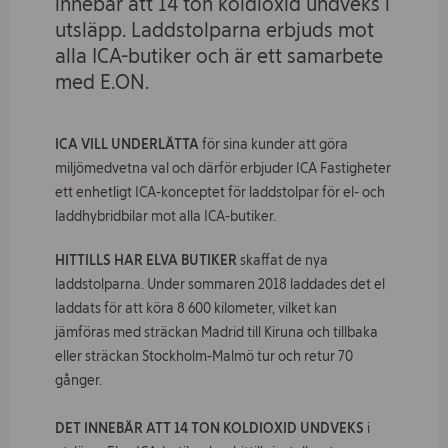
innebär att 14 ton koldioxid undveks i
Om ICA Fastigheter
utsläpp. Laddstolparna erbjuds mot
alla ICA-butiker och är ett samarbete
Kontakt
med E.ON.
Jobba hos oss
I
CA VILL UNDERLÄTTA
för sina kunder att göra
miljömedvetna val och därför erbjuder ICA Fastigheter
Vad
söker
ett enhetligt ICA-konceptet för laddstolpar för el- och
du?
laddhybridbilar mot alla ICA-butiker.
HITTILLS HAR ELVA BUTIKER
skaffat de nya
laddstolparna. Under sommaren 2018 laddades det el
laddats för att köra 8 600 kilometer, vilket kan
jämföras med sträckan Madrid till Kiruna och tillbaka
eller sträckan Stockholm-Malmö tur och retur 70
gånger.
DET INNEBÄR ATT 14 TON KOLDIOXID UNDVEKS
i