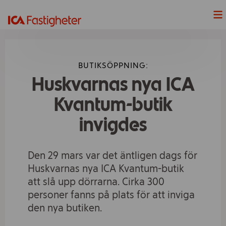
Nyheter
BUTIKSÖPPNING:
Våra Projekt
Huskvarnas nya ICA
Våra fastigheter
Kvantum-butik
invigdes
Lediga Lokaler
Hållbarhet
Den 29 mars var det äntligen dags för
Huskvarnas nya ICA Kvantum-butik
Våra handelsplatser
att slå upp dörrarna. Cirka 300
personer fanns på plats för att inviga
ICAs fyra butiksformat
den nya butiken.