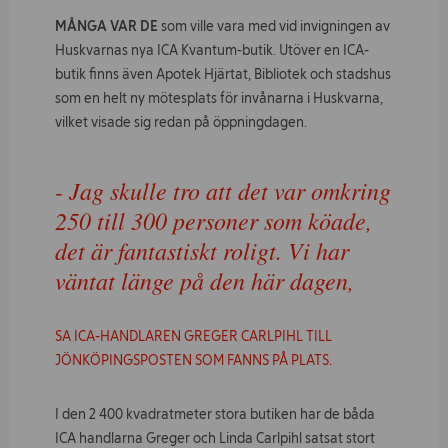
Om ICA Fastigheter
MÅNGA VAR DE
som ville vara med vid invigningen av
Huskvarnas nya ICA Kvantum-butik. Utöver en ICA-
Kontakt
butik finns även Apotek Hjärtat, Bibliotek och stadshus
som en helt ny mötesplats för invånarna i Huskvarna,
Jobba hos oss
vilket visade sig redan på öppningdagen.
Vad
- Jag skulle tro att det var omkring
söker
du?
250 till 300 personer som köade,
det är fantastiskt roligt. Vi har
väntat länge på den här dagen,
SA ICA-HANDLAREN GREGER CARLPIHL TILL
JÖNKÖPINGSPOSTEN SOM FANNS PÅ PLATS.
I den 2 400 kvadratmeter stora butiken har de båda
ICA handlarna Greger och Linda Carlpihl satsat stort