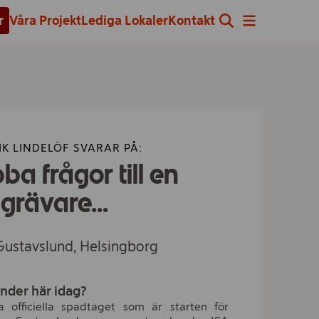
r
Våra Projekt
Lediga Lokaler
Kontakt
K LINDELÖF SVARAR PÅ:
ba frågor till en
grävare...
 i Gustavslund, Helsingborg
änder här idag?
a officiella spadtaget som är starten för