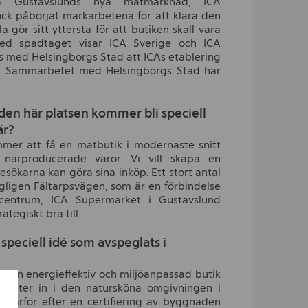
ga Gustavslunds nya matmarknad, ICA
ck påbörjat markarbetena för att klara den
a gör sitt yttersta för att butiken skall vara
 Med spadtaget visar ICA Sverige och ICA
s med Helsingborgs Stad att ICAs etablering
g. Sammarbetet med Helsingborgs Stad har
t den här platsen kommer bli speciell
är?
er att få en matbutik i modernaste snitt
närproducerade varor. Vi vill skapa en
sökarna kan göra sina inköp. Ett stort antal
ligen Fältarpsvägen, som är en förbindelse
centrum, ICA Supermarket i Gustavslund
rategiskt bra till.
 speciell idé som avspeglats i
a en energieffektiv och miljöanpassad butik
smälter in i den natursköna omgivningen i
r därför efter en certifiering av byggnaden