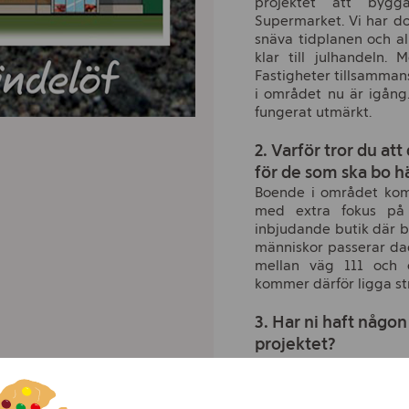
projektet att byg
Supermarket. Vi har do
snäva tidplanen och all
klar till julhandeln.
Fastigheter tillsamman
i området nu är igån
fungerat utmärkt.
2. Varför tror du at
för de som ska bo h
Boende i området komm
med extra fokus på 
inbjudande butik där be
människor passerar dag
mellan väg 111 och 
kommer därför ligga st
3. Har ni haft någon
projektet?
Vi är måna om att skap
som på ett fint sätt 
Gustavslund. Vi sträva