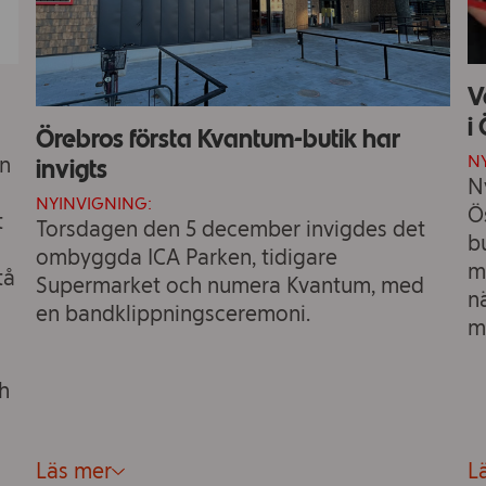
V
i
Örebros första Kvantum-butik har
N
en
invigts
N
NYINVIGNING:
Ö
t
Torsdagen den 5 december invigdes det
b
ombyggda ICA Parken, tidigare
m
tå
Supermarket och numera Kvantum, med
n
en bandklippningsceremoni.
m
h
Läs mer
L