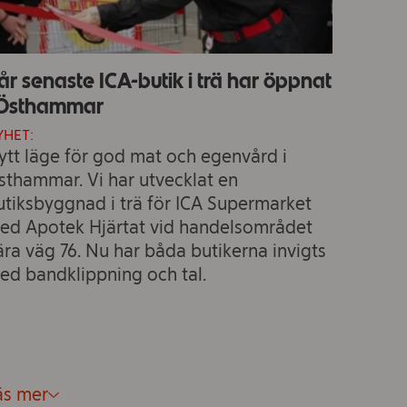
år senaste ICA-butik i trä har öppnat
 Östhammar
YHET:
ytt läge för god mat och egenvård i
sthammar. Vi har utvecklat en
utiksbyggnad i trä för ICA Supermarket
ed Apotek Hjärtat vid handelsområdet
ära väg 76. Nu har båda butikerna invigts
ed bandklippning och tal.
äs mer