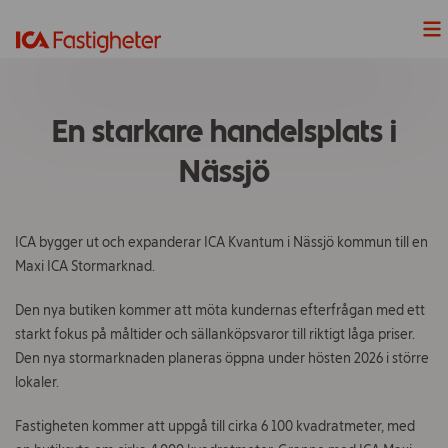
Nyheter
En starkare handelsplats i
Våra Projekt
Nässjö
Våra fastigheter
ICA bygger ut och expanderar ICA Kvantum i Nässjö kommun till en
Lediga Lokaler
Maxi ICA Stormarknad.
Hållbarhet
Den nya butiken kommer att möta kundernas efterfrågan med ett
starkt fokus på måltider och sällanköpsvaror till riktigt låga priser
.
Våra handelsplatser
D
en
nya stormarknaden
planeras öppna under
hösten
2026 i större
lokaler.
ICAs fyra butiksformat
Fastigheten
kommer att uppgå till cirka 6 100 kvadratmeter
, med