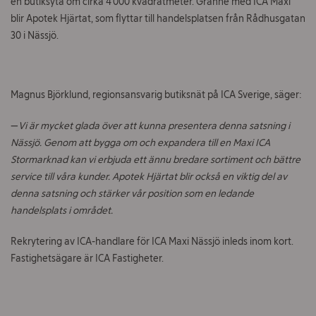
en butiksyta om cirka 4 000 kvadratmeter.
Granne med ICA Maxi
Om ICA Fastigheter
blir
Apotek Hjärtat,
som flyttar
till handelsplatsen
från
Rådhusgatan
30
i Nässjö.
Kontakt
Jobba hos oss
Magnus Björklund,
regionsansvarig
butiksnät på ICA Sverige, säger:
Vad
—
Vi är mycket glada över att kunna presentera denna satsning i
söker
Nässjö. Genom att bygga om och expandera till en Maxi ICA
du?
Stormarknad kan vi erbjuda ett ännu bredare sortiment och bättre
service till våra kunder. Apotek Hjärtat blir också en viktig del av
denna satsning och stärker vår position som en ledande
handelsplats i området.
Rekrytering av ICA-handlare för ICA Maxi Nässjö inleds inom kort.
Fastighetsägare är ICA Fastigheter.