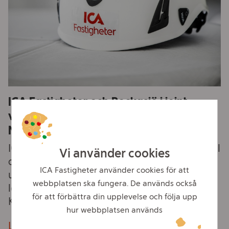
ICA Fastigheter och Bockasjö i joint
venture – utvecklar nytt logistikcentrum i
Norrköping
ICA Fastigheter och Bockasjö har tecknat avtal
Vi använder cookies
om att bilda ett gemensamt ägt bolag för
ICA Fastigheter använder cookies för att
utvecklingen av Apotek Hjärtats nya
webbplatsen ska fungera. De används också
logistikcentrum på fastigheten Separatorn 2 i
för att förbättra din upplevelse och följa upp
Klinga, söder om Norrköping.
hur webbplatsen används
Läs mer