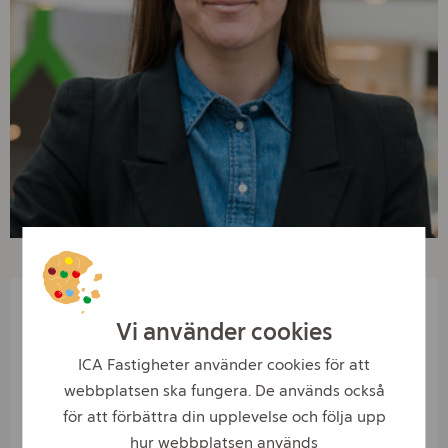
Om Madeleine
Vi använder cookies
ICA Fastigheter använder cookies för att
Namn:
Madeleine Behrenfeldt
webbplatsen ska fungera. De används också
för att förbättra din upplevelse och följa upp
Utbildning:
Handelsentreprenör (projektledare inom
hur webbplatsen används