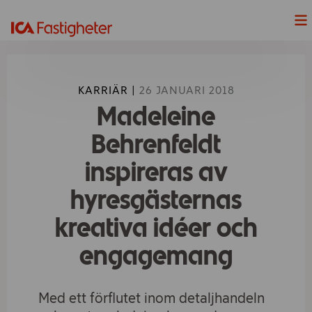
Nyheter
KARRIÄR |
26 JANUARI 2018
Våra Projekt
Madeleine
Våra fastigheter
Behrenfeldt
inspireras av
Lediga Lokaler
hyresgästernas
Hållbarhet
kreativa idéer och
Våra handelsplatser
engagemang
ICAs fyra butiksformat
Med ett förflutet inom detaljhandeln