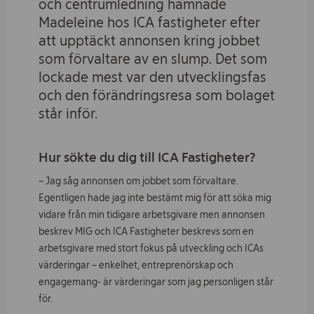
och centrumledning hamnade
Om ICA Fastigheter
Madeleine hos ICA fastigheter efter
att upptäckt annonsen kring jobbet
Kontakt
som förvaltare av en slump. Det som
lockade mest var den utvecklingsfas
Jobba hos oss
och den förändringsresa som bolaget
står inför.
Vad
söker
du?
Hur sökte du dig till ICA Fastigheter?
– Jag såg annonsen om jobbet som förvaltare.
Egentligen hade jag inte bestämt mig för att söka mig
vidare från min tidigare arbetsgivare men annonsen
beskrev MIG och ICA Fastigheter beskrevs som en
arbetsgivare med stort fokus på utveckling och ICAs
värderingar – enkelhet, entreprenörskap och
engagemang- är värderingar som jag personligen står
för.