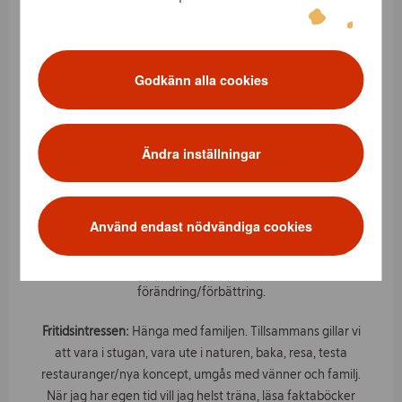
detaljhandel) och Fastighetsförvaltare
Familj:
Gift med Magnus, tillsammans har vi en dotter
(Malia 2,5 år). Vi väntar tillökning i början av april.
Godkänn alla cookies
Antal år på ICA Fastigheter:
1 år
Det här är mina största styrkor:
Driven, kreativ och social
Ändra inställningar
Det här kan jag bli bättre på:
Rensa bland idéer och ha
tålamod
Använd endast nödvändiga cookies
Det här är mina drivkrafter i karriären:
Både privat och i
karriären drivs jag av utveckling och
förändring/förbättring.
Fritidsintressen:
Hänga med familjen. Tillsammans gillar vi
att vara i stugan, vara ute i naturen, baka, resa, testa
restauranger/nya koncept, umgås med vänner och familj.
När jag har egen tid vill jag helst träna, läsa faktaböcker