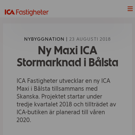
Nyheter
NYBYGGNATION |
23 AUGUSTI 2018
Våra Projekt
Ny Maxi ICA
Våra fastigheter
Stormarknad i Bålsta
Lediga Lokaler
ICA Fastigheter utvecklar en ny ICA
Maxi i Bålsta tillsammans med
Hållbarhet
Skanska. Projektet startar under
tredje kvartalet 2018 och tillträdet av
Våra handelsplatser
ICA-butiken är planerad till våren
2020.
ICAs fyra butiksformat