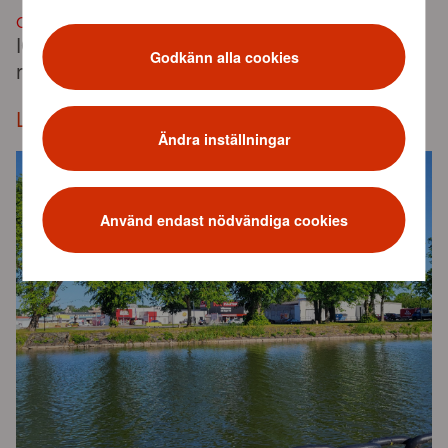
OMBYGGNATION:
ICA Kvantum MM Skene kommer i höst att
Godkänn alla cookies
nyöppna i en helt ny skepnad.
Läs mer
Ändra inställningar
Använd endast nödvändiga cookies