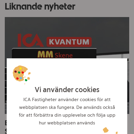
Liknande nyheter
Vi använder cookies
ICA Fastigheter använder cookies för att
webbplatsen ska fungera. De används också
för att förbättra din upplevelse och följa upp
Efterlängtad uppdatering av butiken i
hur webbplatsen används
Skene