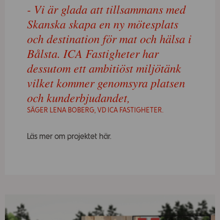
- Vi är glada att tillsammans med
Om ICA Fastigheter
Skanska skapa en ny mötesplats
Kontakt
och destination för mat och hälsa i
Bålsta. ICA Fastigheter har
Jobba hos oss
dessutom ett ambitiöst miljötänk
vilket kommer genomsyra platsen
Vad
söker
och kunderbjudandet,
du?
SÄGER LENA BOBERG, VD ICA FASTIGHETER.
Läs mer om projektet här.