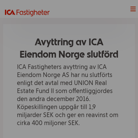
Nyheter
Avyttring av ICA
Våra Projekt
Eiendom Norge slutförd
Våra fastigheter
ICA Fastigheters avyttring av ICA
Eiendom Norge AS har nu slutförts
Lediga Lokaler
enligt det avtal med UNION Real
Estate Fund II som offentliggjordes
Hållbarhet
den andra december 2016.
Köpeskillingen uppgår till 1,9
Våra handelsplatser
miljarder SEK och ger en reavinst om
cirka 400 miljoner SEK.
ICAs fyra butiksformat