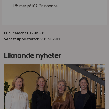
Om ICA Fastigheter
Läs mer på ICA Gruppen.se
Kontakt
Jobba hos oss
2017-02-01
Publicerad:
2017-02-01
Senast uppdaterad:
Vad
söker
du?
Liknande nyheter