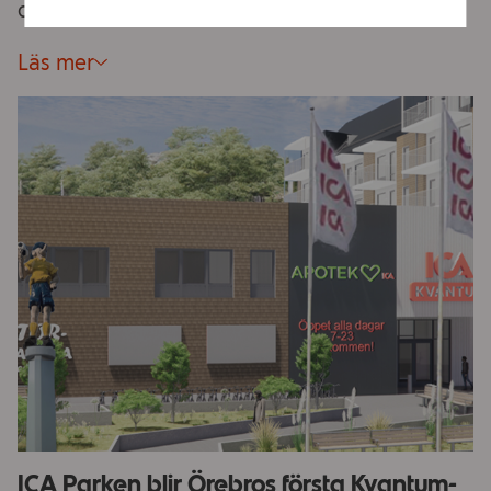
och sårbarhetsanalyser.
Läs mer
ICA Parken blir Örebros första Kvantum-