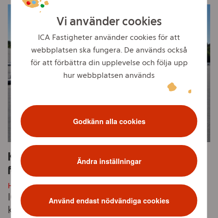
Vi använder cookies
ICA Fastigheter använder cookies för att
webbplatsen ska fungera. De används också
för att förbättra din upplevelse och följa upp
hur webbplatsen används
Godkänn alla cookies
Klimat- och sårbarhetsanalyser av 15
Ändra inställningar
fastigheter
HÅLLBARHET:
ICA Fastigheter jobbar proaktivt mot
Använd endast nödvändiga cookies
klimathot på våra fastigheter genom klimat-