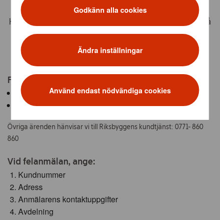
Godkänn alla cookies
Har något gått sönder, slutat fungera eller brister på
annat vis i lokalen? Här finner du intruktionerna för
hur du felanmäler.
Ändra inställningar
Felanmälan kan göras på två olika sätt:
Använd endast nödvändiga cookies
Via telefon: 0771- 13 45 00
Via e-post: ica@riksbyggen.se
Övriga ärenden hänvisar vi till Riksbyggens kundtjänst: 0771- 860
860
Vid felanmälan, ange:
Kundnummer
Adress
Anmälarens kontaktuppgifter
Avdelning