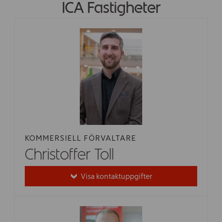
ICA Fastigheter
Om ICA Fastigheter
Kontakt
Jobba hos oss
Vad
söker
du?
KOMMERSIELL FÖRVALTARE
Christoffer Toll
Visa kontaktuppgifter