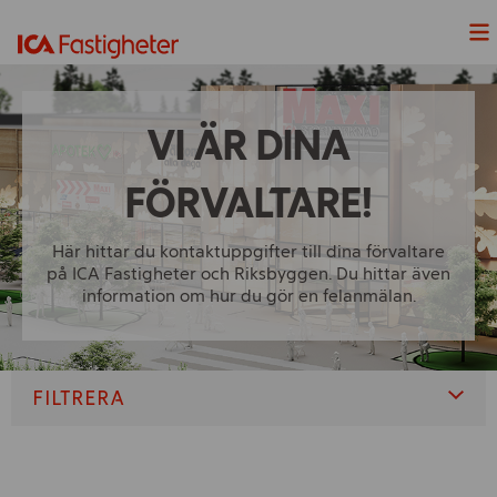
Nyheter
VI ÄR DINA
Våra Projekt
FÖRVALTARE!
Våra fastigheter
Här hittar du kontaktuppgifter till dina förvaltare
Lediga Lokaler
på ICA Fastigheter och Riksbyggen. Du hittar även
information om hur du gör en felanmälan.
Hållbarhet
Våra handelsplatser
FILTRERA
ICAs fyra butiksformat