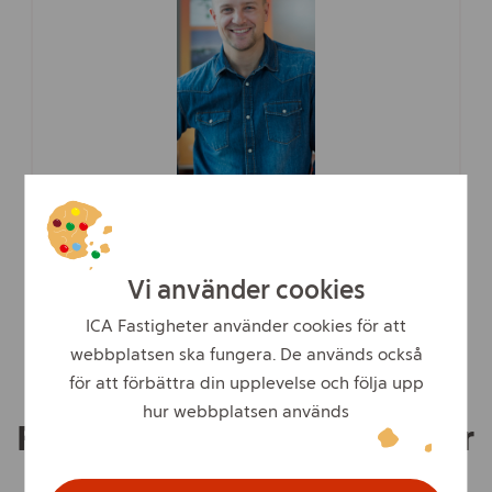
TEKNISK FÖRVALTARE
Christian Hellström
Vi använder cookies
Visa kontaktuppgifter
ICA Fastigheter använder cookies för att
webbplatsen ska fungera. De används också
för att förbättra din upplevelse och följa upp
hur webbplatsen används
Felanmälan - när du upptäcker
fel eller brister i lokalen