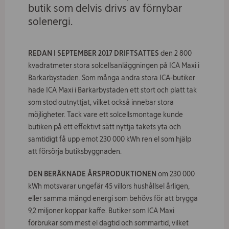
Om ICA Fastigheter
butik som delvis drivs av förnybar
solenergi.
Kontakt
REDAN I SEPTEMBER 2017 DRIFTSATTES
den 2 800
Jobba hos oss
kvadratmeter stora solcellsanläggningen på ICA Maxi i
Barkarbystaden. Som många andra stora ICA-butiker
Vad
hade ICA Maxi i Barkarbystaden ett stort och platt tak
söker
som stod outnyttjat, vilket också innebar stora
du?
möjligheter. Tack vare ett solcellsmontage kunde
butiken på ett effektivt sätt nyttja takets yta och
samtidigt få upp emot 230 000 kWh ren el som hjälp
att försörja butiksbyggnaden.
DEN BERÄKNADE ÅRSPRODUKTIONEN
om 230 000
kWh motsvarar ungefär 45 villors hushållsel årligen,
eller samma mängd energi som behövs för att brygga
9,2 miljoner koppar kaffe. Butiker som ICA Maxi
förbrukar som mest el dagtid och sommartid, vilket