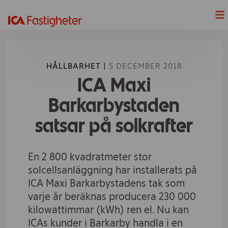
Nyheter
HÅLLBARHET |
5 DECEMBER 2018
Våra Projekt
ICA Maxi
Våra fastigheter
Barkarbystaden
satsar på solkrafter
Lediga Lokaler
Hållbarhet
En 2 800 kvadratmeter stor
solcellsanläggning har installerats på
Våra handelsplatser
ICA Maxi Barkarbystadens tak som
varje år beräknas producera 230 000
ICAs fyra butiksformat
kilowattimmar (kWh) ren el. Nu kan
ICAs kunder i Barkarby handla i en