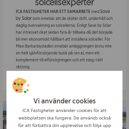
solcellsexperter
Save
ICA FASTIGHETER HAR ETT SAMARBETE
med
by Solar
som innebär att de sköter drift, underhåll och
daglig övervakning av solcellerna. Enligt Save by Solar
har intresset ökat sedan fyra år tillbaka då det började
bli mer ekonomiskt hållbart att installera solceller. För
Maxi Barkarbystaden innebär anläggningen ännu inte
en helt självförsörjande butik på ren el, men ett
komplement till elförsörjningen och ett steg i rätt
riktning.
Vi använder cookies
ICA Fastigheter använder cookies för att
webbplatsen ska fungera. De används också
för att förbättra din upplevelse och följa upp